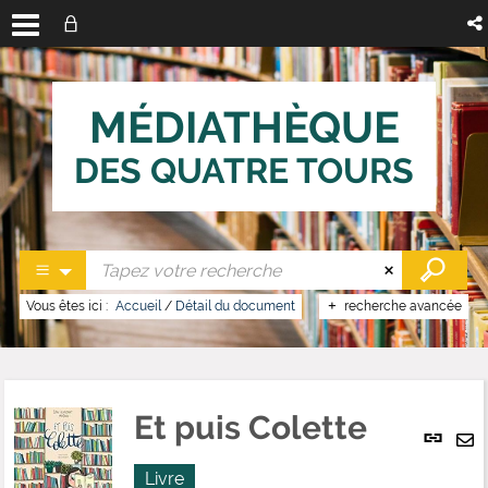
MÉDIATHÈQUE
DES QUATRE TOURS
Vous êtes ici :
Accueil
/
Détail du document
recherche avancée
Et puis Colette
Lien
per
En
(No
Livre
pa