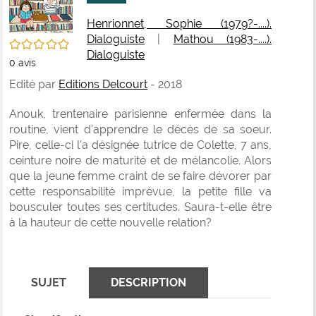
fenê
ma
Henrionnet, Sophie (1979?-....).
Dialoguiste
|
Mathou (1983-....).
/5
Dialoguiste
0
avis
Edité par
Editions Delcourt
- 2018
Anouk, trentenaire parisienne enfermée dans la
routine, vient d'apprendre le décès de sa soeur.
Pire, celle-ci l'a désignée tutrice de Colette, 7 ans,
ceinture noire de maturité et de mélancolie. Alors
que la jeune femme craint de se faire dévorer par
cette responsabilité imprévue, la petite fille va
bousculer toutes ses certitudes. Saura-t-elle être
à la hauteur de cette nouvelle relation?
SUJET
DESCRIPTION