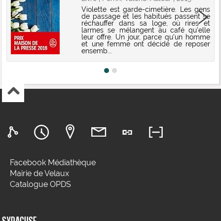
Violette est garde-cimetière. Les gens
de passage et les habitués passent se
réchauffer dans sa loge, où rires et
larmes se mélangent au café qu'elle
leur offre. Un jour, parce qu'un homme
et une femme ont décidé de reposer
ensemb...
Facebook Médiathèque
Mairie de Velaux
Catalogue OPDS
SYRACUSE