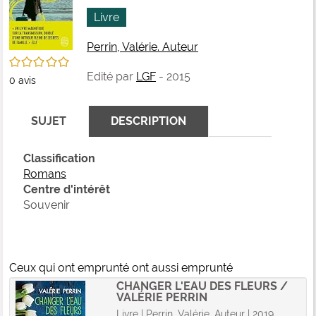
fenê
ma
Livre
Perrin, Valérie. Auteur
/5
Edité par
LGF
- 2015
0
avis
SUJET
DESCRIPTION
Classification
Romans
Centre d'intérêt
Souvenir
Ceux qui ont emprunté ont aussi emprunté
CHANGER L'EAU DES FLEURS /
VALÉRIE PERRIN
Livre | Perrin, Valérie. Auteur | 2019