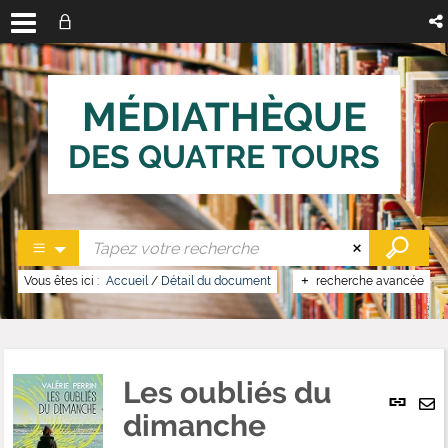
MÉDIATHÈQUE
DES QUATRE TOURS
Vous êtes ici :
Accueil
/
Détail du document
recherche avancée
Les oubliés du
Lien
per
dimanche
En
(No
pa