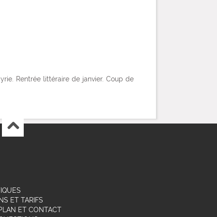
rie. Rentrée littéraire de janvier. Coup de
TIQUES
NS ET TARIFS
,PLAN ET CONTACT