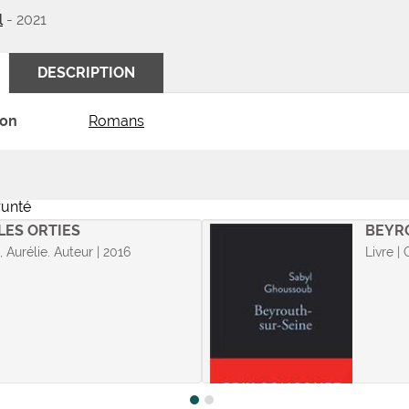
l
- 2021
DESCRIPTION
ion
Romans
runté
LES ORTIES
BEYR
, Aurélie. Auteur | 2016
Livre |