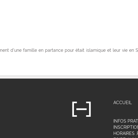
ent d'une famille en partance pour était islamique et leur vie en Sy
ACCUEIL
INFOS PRA
INSCRIPTIO
HORAIRES 