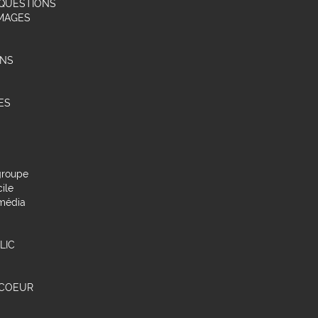
 QUESTIONS
IMAGES
ONS
ES
groupe
ile
média
LIC
 COEUR