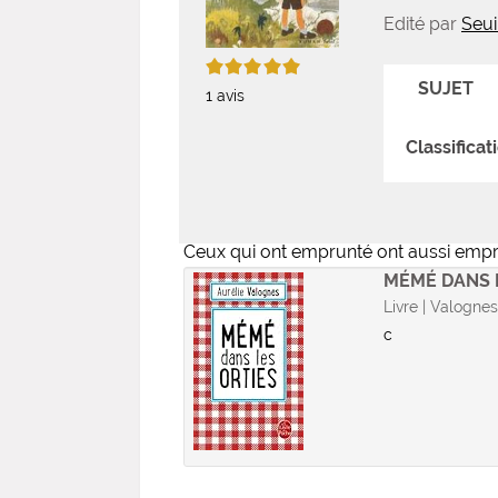
Edité par
Seui
5/5
SUJET
1
avis
Classificat
Ceux qui ont emprunté ont aussi emp
MÉMÉ DANS 
Livre | Valognes
c