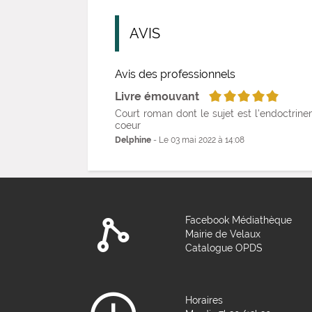
AVIS
Avis des professionnels
5/5
Livre émouvant
Court roman dont le sujet est l'endoctrinem
coeur
Delphine
- Le 03 mai 2022 à 14:08
Facebook Médiathèque
Mairie de Velaux
Catalogue OPDS
Horaires