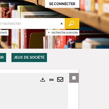
SE CONNECTER
ument
recherche avancée
UR
JEUX DE SOCIÉTÉ
Lien
Exports
permanent
Envoyer
(Nouvelle
par
fenêtre)
mail