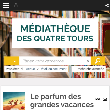
MÉDIATHÈQUE
DES QUATRE TOURS
Vous êtes ici :
Accueil
/
Détail du document
recherche avancée
Le parfum des
Lien
per
grandes vacances
En
(No
pa