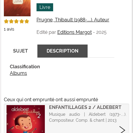
fenê
ma
Livre
Prugne, Thibault (1988-....). Auteur
5/5
1
avis
Edité par
Editions Margot
- 2025
SUJET
DESCRIPTION
Classification
Albums
Ceux qui ont emprunté ont aussi emprunté
ENFANTILLAGES 2 / ALDEBERT
Musique audio | Aldebert (1973-....).
Compositeur. Comp. & chant | 2013