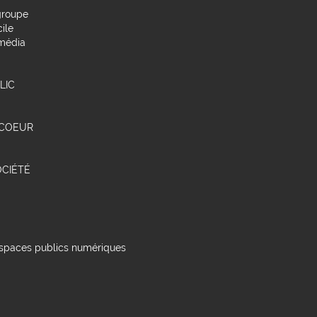
groupe
ile
média
LIC
 COEUR
OCIÉTÉ
 espaces publics numériques