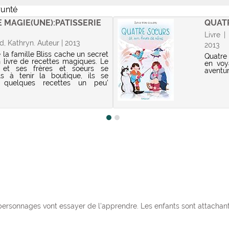
runté
E MAGIE(UNE):PATISSERIE
QUATR
Livre |
od, Kathryn. Auteur | 2013
2013
 la famille Bliss cache un secret
Quatre 
n livre de recettes magiques. Le
en voy
 et ses frères et soeurs se
aventu
ls à tenir la boutique, ils se
 quelques recettes un peu'
 personnages vont essayer de l'apprendre. Les enfants sont attachants 