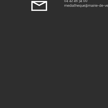
04 42 46 34 00
mediatheque@mairie-de-vel