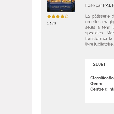
Edité par
PKJ. P
4/5
La pâtisserie 
recettes magiq
1
avis
seuls à tenir 
spéciales. Ma
transformer la 
livre jubilatoir
SUJET
Classificati
Genre
Centre d'int