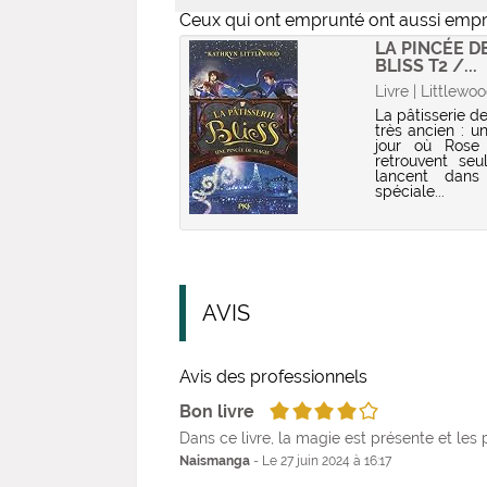
Ceux qui ont emprunté ont aussi emp
LA PINCÉE D
BLISS T2 /...
Livre | Littlewo
La pâtisserie de
très ancien : u
jour où Rose
retrouvent seu
lancent dans
spéciale...
AVIS
Avis des professionnels
4/5
Bon livre
Dans ce livre, la magie est présente et les
Naismanga
- Le 27 juin 2024 à 16:17