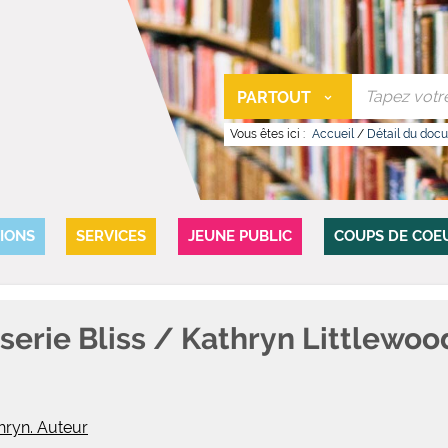
PARTOUT
Vous êtes ici :
Accueil
/
Détail du doc
IONS
SERVICES
JEUNE PUBLIC
COUPS DE COE
sserie Bliss / Kathryn Littlewoo
hryn. Auteur