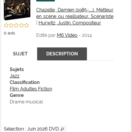
fenê
ma
Chazelle, Damien (1985-....). Metteur
en scène ou réalisateur. Scénariste
|
Hurwitz, Justin. Compositeur
/5
0
avis
Edité par
M6 Vidéo
- 2014
SUJET
DESCRIPTION
Sujets
Jazz
Classification
Film Adultes Fiction
Genre
Drame musical
Sélection
: Juin 2026 DVD