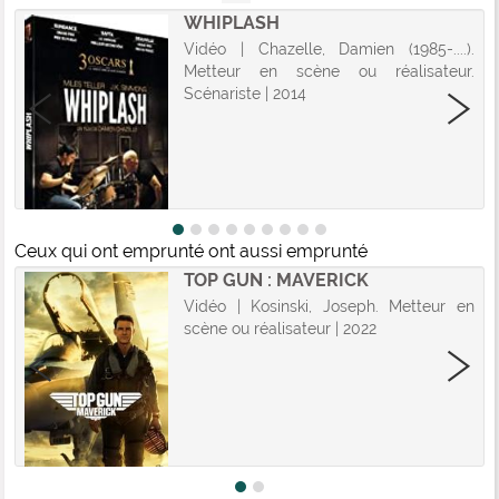
WHIPLASH
.
Vidéo | Chazelle, Damien (1985-....).
Metteur en scène ou réalisateur.
Scénariste | 2014
Ceux qui ont emprunté ont aussi emprunté
TOP GUN : MAVERICK
Vidéo | Kosinski, Joseph. Metteur en
scène ou réalisateur | 2022