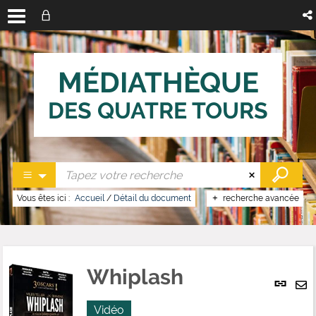
MÉDIATHÈQUE
DES QUATRE TOURS
Vous êtes ici :
Accueil
/
Détail du document
recherche avancée
Whiplash
Lien
per
En
(No
Vidéo
pa