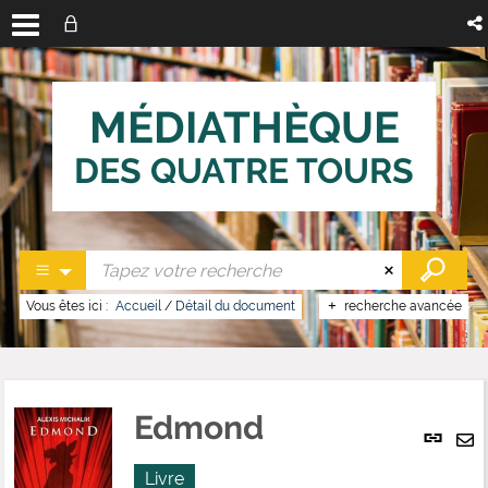
MÉDIATHÈQUE
DES QUATRE TOURS
Vous êtes ici :
Accueil
/
Détail du document
recherche avancée
Edmond
Lien
per
En
(No
Livre
pa