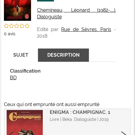
fenê
ma
Chemineau, Léonard (1982-....).
Dialoguiste
/5
Edité par
Rue de Sèvres. Paris
-
0
avis
2018
SUJET
DESCRIPTION
Classification
BD
Ceux qui ont emprunté ont aussi emprunté
ENIGMA : CHAMPIGNAC. 1
Livre | Béka. Dialoguiste | 2019